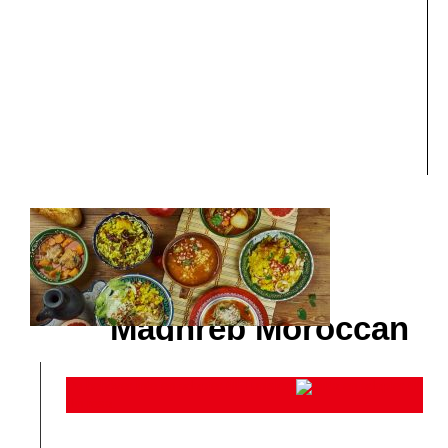
Maghreb Moroccan
Bread
Du behöver inte en adapter till Tunisien
Hitta en adapter till
din resa.